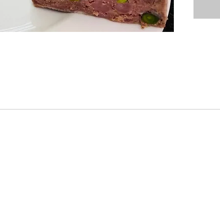
鹿、豚、鶏レバー、ベーコン、
ン、ブランデー、にんにく、パ
ますので、即日発送には対応できない場合がございます。真空パ
料
約150ｇ
製造日から冷凍で1ヶ月、解凍後
はお早めにお召し上がりくださ
要冷蔵（10℃以下で保存）