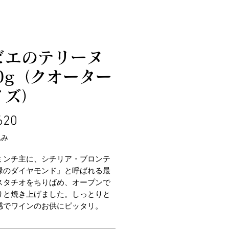
ビエのテリーヌ
50g（クオーター
イズ）
価
620
格
込み
ミンチ主に、シチリア・ブロンテ
緑のダイヤモンド』と呼ばれる最
スタチオをちりばめ、オープンで
りと焼き上げました。しっとりと
感でワインのお供にピッタリ。