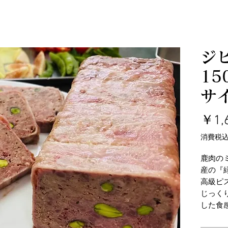
ジ
1
サ
￥1,
消費税
鹿肉の
産の『
高級ピ
じっく
した食