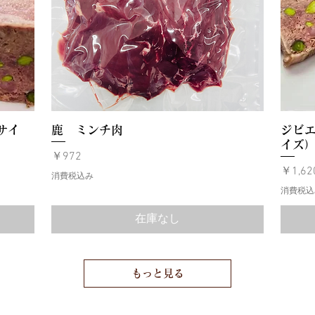
サイ
鹿 ミンチ肉
ジビエ
イズ
価格
￥972
価格
￥1,62
消費税込み
消費税込
在庫なし
もっと見る