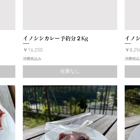
イノシシカレー予約分２Kg
イノシ
価格
価格
￥16,200
￥8,25
消費税込み
消費税込
在庫なし