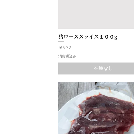
猪ローススライス１００g
価格
￥972
消費税込み
在庫なし