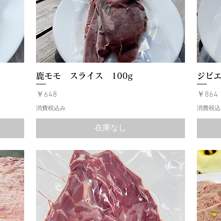
鹿モモ スライス 100g
ジビエ
価格
価格
￥648
￥864
消費税込み
消費税込
在庫なし