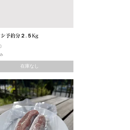
シ予約分２.５Kg
0
み
在庫なし